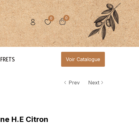
0
0
FRETS
Voir Catalogue
Prev
Next
ne H.E Citron