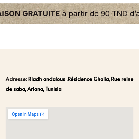
AISON GRATUITE
à partir de 90 TND d’
Adresse:
Riadh andalous ,Résidence Ghalia, Rue reine
de saba, Ariana, Tunisia