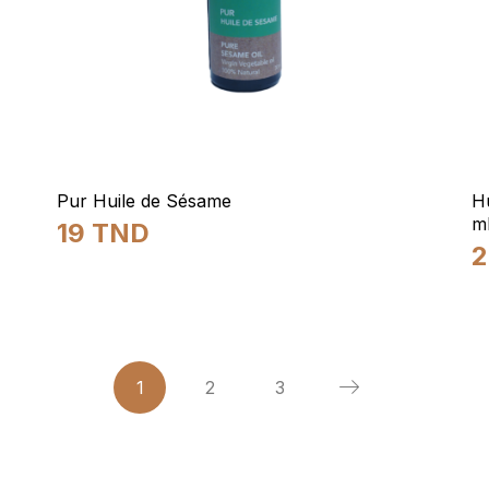
Pur Huile de Sésame
H
m
19
TND
1
2
3