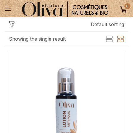
0
Sign in
Default sorting
Showing the single result
Remember me
Lost password?
Se connecter
Create an account