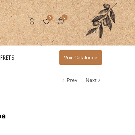
0
0
FRETS
Voir Catalogue
Prev
Next
ba