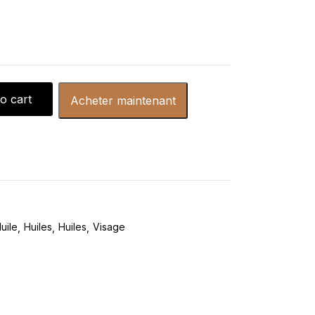
o cart
Acheter maintenant
uile
Huiles
Huiles
Visage